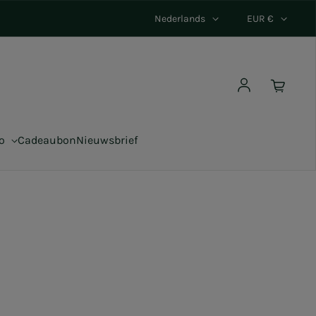
Nederlands
EUR €
Log in
co
Cadeaubon
Nieuwsbrief