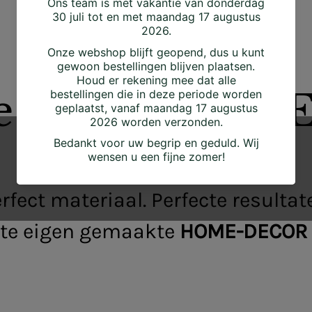
e Raccoon & J
... verras je eigen creativiteit
rfect materiaal. Perfecte resultat
cte eigen gemaakte
HOME-DECOR