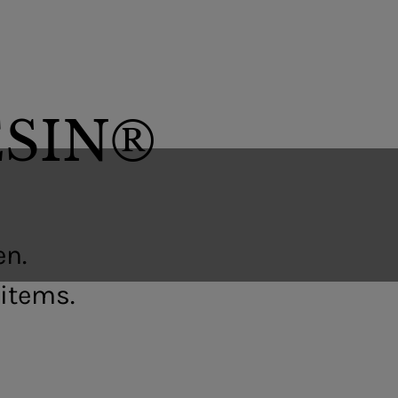
ESIN®
en.
items.