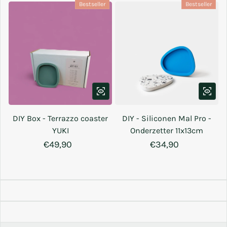
Bestseller
Bestseller
DIY Box - Terrazzo coaster
DIY - Siliconen Mal Pro -
YUKI
Onderzetter 11x13cm
Normale prijs
€49,90
Normale prijs
€34,90