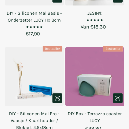
DIY - Siliconen Mal Basis -
JESIN®
Onderzetter LUCY 11x13cm
Normale prijs
Van €18,30
Normale prijs
€17,90
Bestseller
Bestseller
DIY - Siliconen Mal Pro -
DIY Box - Terrazzo coaster
Vaasje / Kaarthouder /
LUCY
Blokje L 4,5x18cm
Normale prijs
€49,90