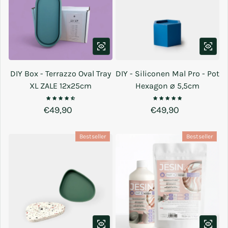
DIY Box - Terrazzo Oval Tray
DIY - Siliconen Mal Pro - Pot
XL ZALE 12x25cm
Hexagon ⌀ 5,5cm
Normale prijs
€49,90
Normale prijs
€49,90
Bestseller
Bestseller