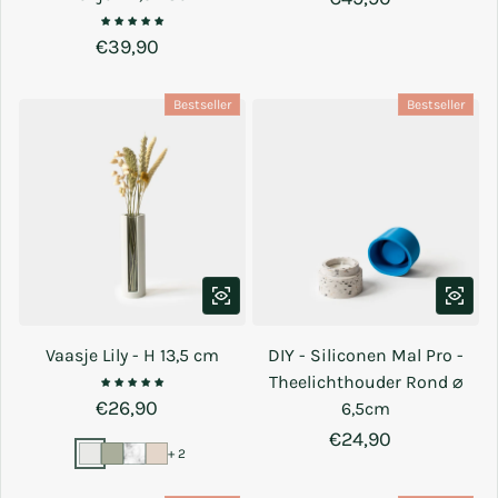
Normale prijs
€39,90
Bestseller
Bestseller
Vaasje Lily - H 13,5 cm
DIY - Siliconen Mal Pro -
Theelichthouder Rond ⌀
Normale prijs
€26,90
6,5cm
Normale prijs
€24,90
+ 2