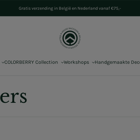
Gratis verzending in België en Nederland vanaf €75,-
COLORBERRY Collection
Workshops
Handgemaakte De
ers