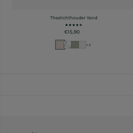
Theelichthouder Vand
Normale prijs
€15,90
+ 2