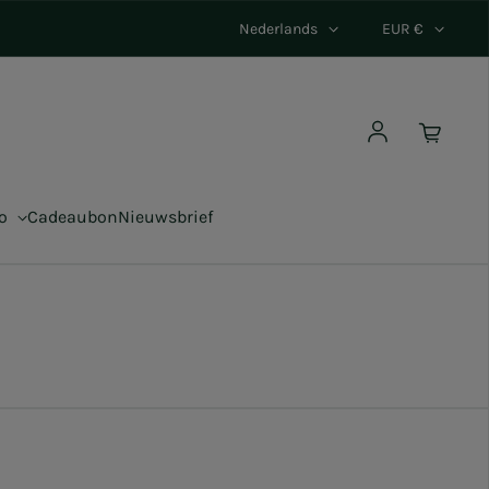
Nederlands
EUR €
Log in
co
Cadeaubon
Nieuwsbrief