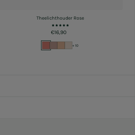
Theelichthouder Rose
Normale prijs
€16,90
+ 10