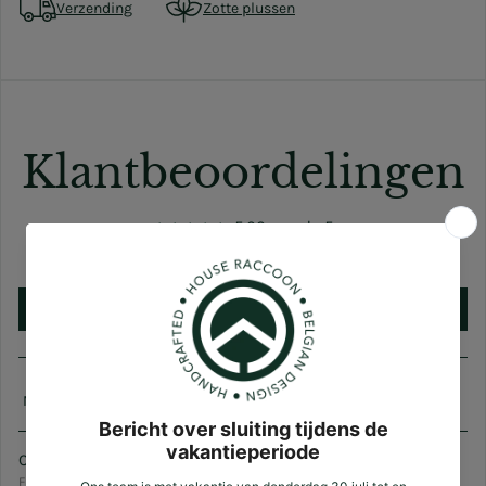
Verzending
Zotte plussen
Klantbeoordelingen
5.00 van de 5
Gebaseerd op 3 review(s)
Schrijf een review
Sort by
C.A.
Flanders