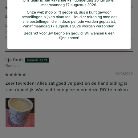
12/25/2023
Geweldige box
De diy set voor kaarsen is geweldig. Geweldige activiteit, al
is de mal omkeren echt niet zo simpel als gedacht. Ik ben
fan van terrazzo, veel mogelijkheden dus verveelt zeker niet
Ilja Bruls
Flanders
10/10/2023
Zeer tevreden! Alles zat goed verpakt en de handleiding is
zeer duidelijk. Was echt een plezier om deze DIY te maken