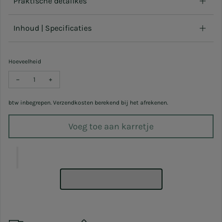
Praktische detailkes
Inhoud | Specificaties
Hoeveelheid
Verlaag hoeveelheid voor DIY Box - Terrazzo Candles
Verhoog hoeveelheid voor DIY Box - Terrazzo Candles
btw inbegrepen. Verzendkosten berekend bij het afrekenen.
Voeg toe aan karretje