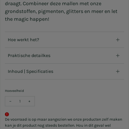
draagt. Combineer deze mallen met onze
grondstoffen
,
pigmenten, glitters
en
meer
en let
the magic happen!
Hoe werkt het?
Praktische detailkes
Inhoud | Specificaties
Hoeveelheid
Verlaag hoeveelheid voor DIY - Siliconen Mal Pro - Oorbellen Mal 2
Verhoog hoeveelheid voor DIY - Siliconen Mal Pro - Oorb
De voorraad is op maar aangezien we onze producten zelf maken
kan je dit product nog steeds bestellen. Hou in dit geval wel