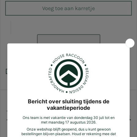
Voeg toe aan karretje
Care tips
Verzending
Zotte plussen
Klantbeoordelingen