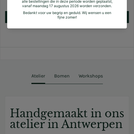
Nog geen reviews
Schrijf een review
Atelier
Bomen
Workshops
Handgemaakt in ons
atelier in Antwerpen