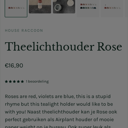
HOUSE RACCOON
Theelichthouder Rose
Normale prijs
€16,90
1 beoordeling
Roses are red, violets are blue, this is a stupid
rhyme but this tealight holder would like to be
with you!
Naast theelichthouder kan je Rose ook
perfect gebruiken als Airplant houder of mooie
paper weight op je bureau. Ook super leuk als