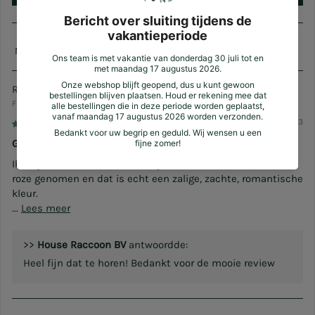
Sort by
Ruth Verdonck
Flanders
07/25/2023
Geweldige kleur!
Ik twijfelde tussen koraal oranje en zalm roze. Ik heb zalm
roze genomen en dat is echt een zalige, zachte, romantische
kleur.
...
Lees meer
>>
House Raccoon BV
antwoordde:
Heel fijn dat te horen! Bedankt voor de mooie review