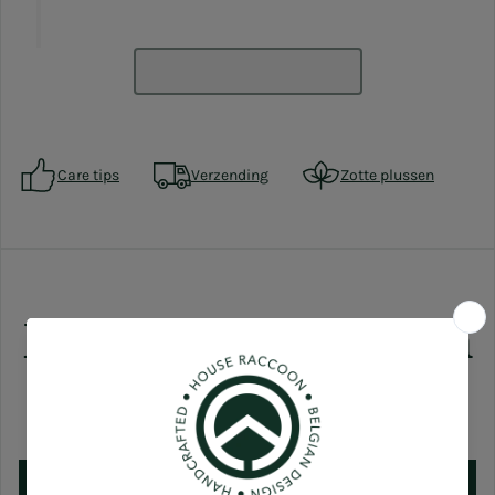
Care tips
Verzending
Zotte plussen
Klantbeoordelingen
5.00 van de 5
Gebaseerd op 1 review(s)
Schrijf een review