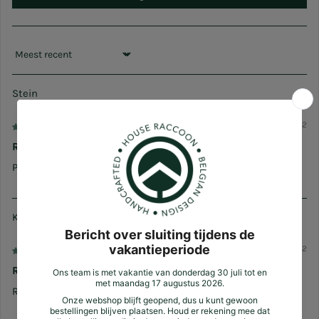
Sort by
Stein
10/14/2022
Review
Prima product
Karlien
02/19/2022
Review
Reviewer heeft enkel sterren gegeven.