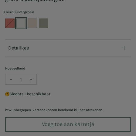
Kleur: Zilvergroen
Detailkes
Hoeveelheid
Verlaag hoeveelheid voor Pot Mila Ø 15 cm
Verhoog hoeveelheid voor Pot Mila Ø 15 cm
Slechts 1 beschikbaar
btw inbegrepen. Verzendkosten berekend bij het afrekenen.
Voeg toe aan karretje