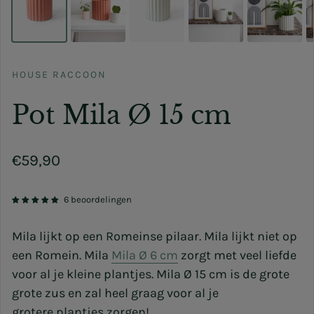
HOUSE RACCOON
Pot Mila Ø 15 cm
Normale prijs
€59,90
6 beoordelingen
Mila lijkt op een Romeinse pilaar. Mila lijkt niet op
een Romein. Mila
Mila Ø 6 cm
zorgt met veel liefde
voor al je kleine plantjes. Mila
Ø 15
cm
is de grote
grote zus en zal heel graag voor al je
grotere plantjes zorgen!