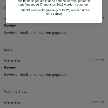
Katrien D.
12/13/2021
Review
Reviewer heeft enkel sterren gegeven.
Lotte
11/07/2021
Review
Reviewer heeft enkel sterren gegeven.
Wannes Claes
06/22/2021