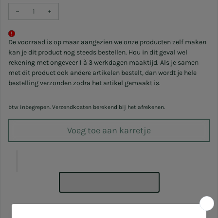
Verlaag hoeveelheid voor DIY - Siliconen Mal Pro - Zeepbakje As
Verhoog hoeveelheid voor DIY - Siliconen Mal Pro - Z
De voorraad is op maar aangezien we onze producten zelf maken
kan je dit product nog steeds bestellen. Hou in dit geval wel
rekening met ongeveer 1 à 3 werkdagen maaktijd. Als je samen
met dit product ook andere artikelen bestelt, dan wordt je hele
bestelling verzonden zodra het artikel gemaakt is.
btw inbegrepen. Verzendkosten berekend bij het afrekenen.
Voeg toe aan karretje