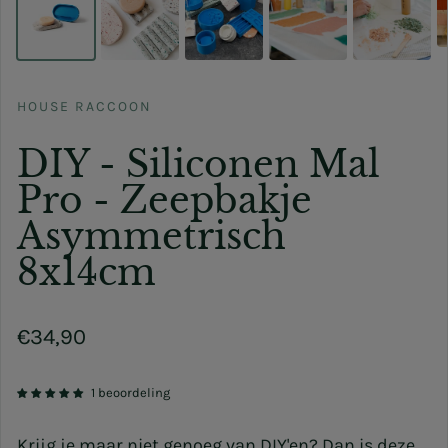
HOUSE RACCOON
DIY - Siliconen Mal
Pro - Zeepbakje
Asymmetrisch
8x14cm
Normale prijs
€34,90
1 beoordeling
Krijg je maar niet genoeg van DIY'en? Dan
is
deze