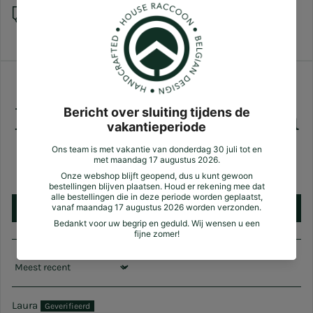
Verzending
Zotte plussen
Klantbeoordelingen
5.00 van de 5
Gebaseerd op 1 review(s)
Schrijf een review
Sort by
Laura