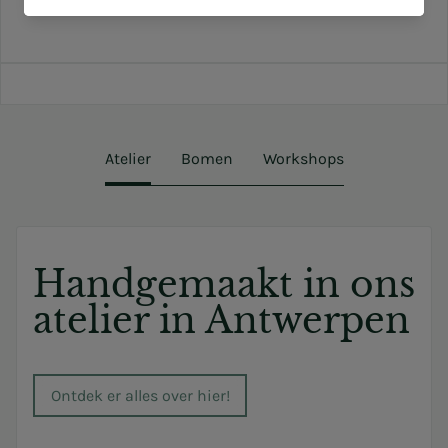
Atelier
Bomen
Workshops
Handgemaakt in ons
atelier in Antwerpen
Ontdek er alles over hier!