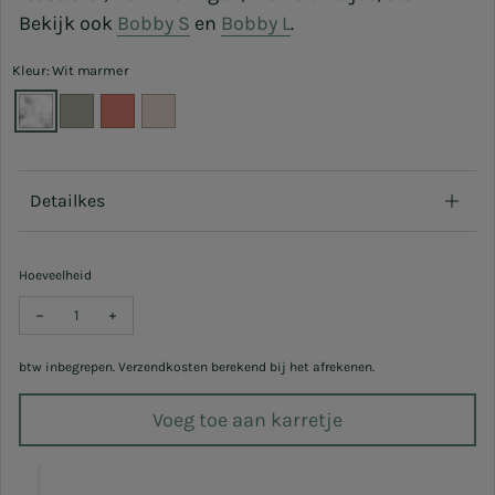
Bekijk ook
Bobby S
en
Bobby L
.
Kleur: Wit marmer
Detailkes
Hoeveelheid
Verlaag hoeveelheid voor Kaarthouders Bobby - Medium (3x) - B 
Verhoog hoeveelheid voor Kaarthouders Bobby - Medium
btw inbegrepen. Verzendkosten berekend bij het afrekenen.
Voeg toe aan karretje