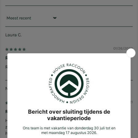
Sort by
Laura C.
01/26/2022
Review
Reviewer heeft enkel sterren gegeven.
Nicky V.
12/25/2021
Review
Heel mooi, maar wel jammer van de luchtbelletjes die er in
zaten waardoor er hier en daar kleine gaatjes in zaten. We
hadden er 2 besteld en bij beide was dit aanwezig.