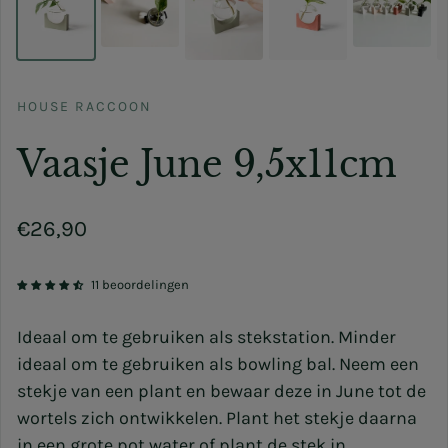
HOUSE RACCOON
Vaasje June 9,5x11cm
Normale prijs
€26,90
11 beoordelingen
Ideaal om te gebruiken als stekstation. Minder
ideaal om te gebruiken als bowling bal. Neem een
stekje van een plant en bewaar deze in June tot de
wortels zich ontwikkelen. Plant het stekje daarna
in een grote pot water of plant de stek in