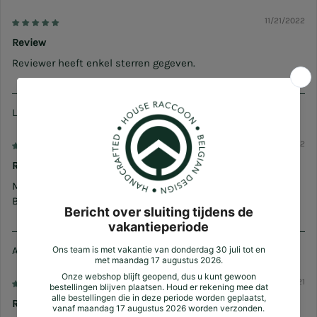
11/21/2022
Review
Reviewer heeft enkel sterren gegeven.
Laetitia D.
02/24/2022
Review
Mooie producten van goeie kwaliteit en daar bovenop van
Belgische makkelij! Ik ben fan
Anonymous
11/27/2021
Review