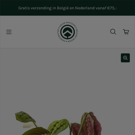
Naar inhoud gaan
Gratis verzending in België en Nederland vanaf €75,-