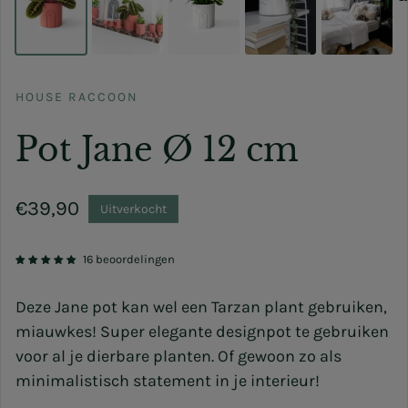
HOUSE RACCOON
Pot Jane Ø 12 cm
Normale prijs
€39,90
Uitverkocht
16 beoordelingen
Deze Jane pot kan wel een Tarzan plant gebruiken,
miauwkes! Super elegante designpot te gebruiken
voor al je dierbare planten. Of gewoon zo als
minimalistisch statement in je interieur!