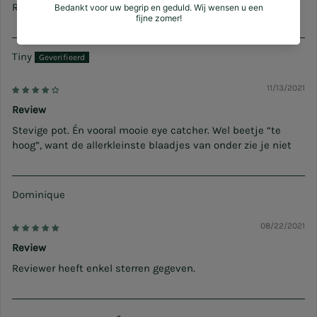
Reviewer heeft enkel sterren gegeven.
Tiny
11/13/2021
Review
Stevige pot. Én vooral mooie eye catcher. Wel beetje “te
hoog”, want de allerkleinste blaadjes van onder zie je niet
Dominique
08/22/2021
Review
Reviewer heeft enkel sterren gegeven.