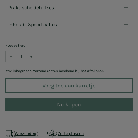
Praktische detailkes
Inhoud | Specificaties
Hoeveelheid
Verlaag hoeveelheid voor DIY Box - Terrazzo coaster LUCY
Verhoog hoeveelheid voor DIY Box - Terrazzo coaster L
btw inbegrepen. Verzendkosten berekend bij het afrekenen.
Voeg toe aan karretje
Nu kopen
Verzending
Zotte plussen