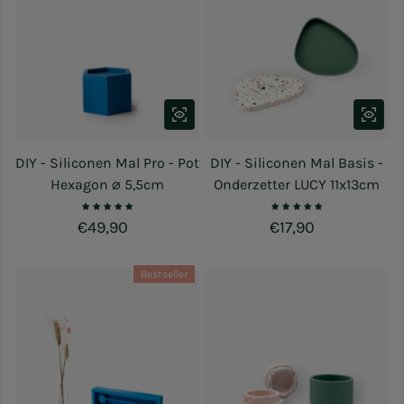
DIY - Siliconen Mal Pro - Pot
DIY - Siliconen Mal Basis -
Hexagon ⌀ 5,5cm
Onderzetter LUCY 11x13cm
Normale prijs
€49,90
Normale prijs
€17,90
Bestseller