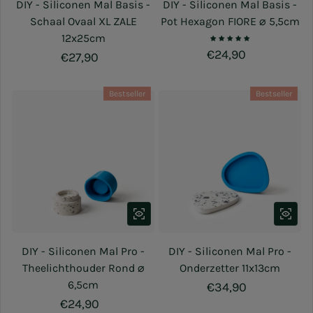
DIY - Siliconen Mal Basis -
DIY - Siliconen Mal Basis -
Schaal Ovaal XL ZALE
Pot Hexagon FIORE ⌀ 5,5cm
12x25cm
Normale prijs
€24,90
Normale prijs
€27,90
Bestseller
Bestseller
DIY - Siliconen Mal Pro -
DIY - Siliconen Mal Pro -
Theelichthouder Rond ⌀
Onderzetter 11x13cm
6,5cm
Normale prijs
€34,90
Normale prijs
€24,90