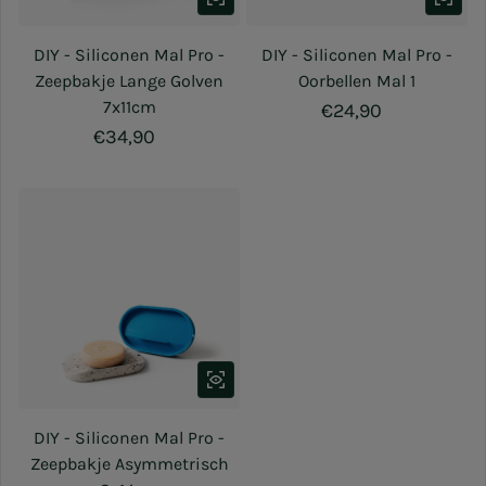
DIY - Siliconen Mal Pro -
DIY - Siliconen Mal Pro -
Zeepbakje Lange Golven
Oorbellen Mal 1
7x11cm
Normale prijs
€24,90
Normale prijs
€34,90
DIY - Siliconen Mal Pro -
Zeepbakje Asymmetrisch