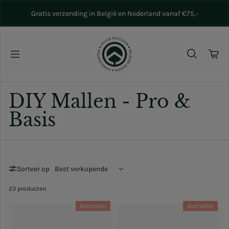
Naar inhoud gaan
Gratis verzending in België en Nederland vanaf €75,-
DIY Mallen - Pro &
Basis
Sorteer op
23 producten
Bestseller
Bestseller