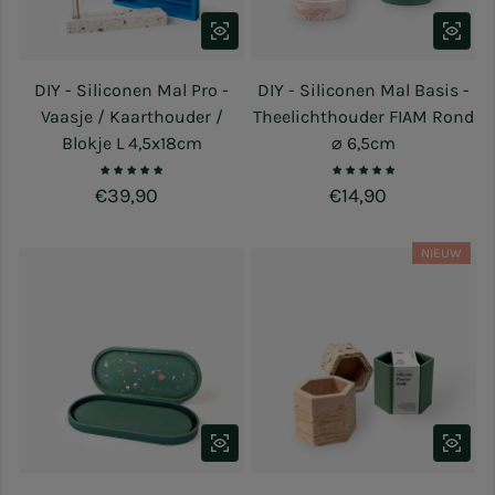
DIY - Siliconen Mal Pro -
DIY - Siliconen Mal Basis -
Vaasje / Kaarthouder /
Theelichthouder FIAM Rond
Blokje L 4,5x18cm
⌀ 6,5cm
Normale prijs
€39,90
Normale prijs
€14,90
NIEUW