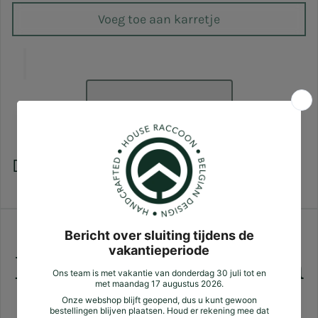
Voeg toe aan karretje
Care tips
Verzending
Zotte plussen
Klantbeoordelingen