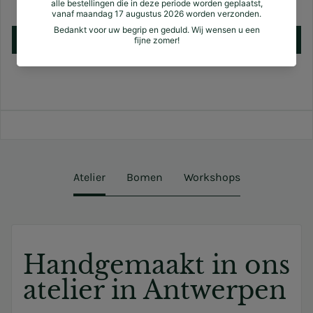
Nog geen reviews
Schrijf een review
Atelier
Bomen
Workshops
Handgemaakt in ons
atelier in Antwerpen